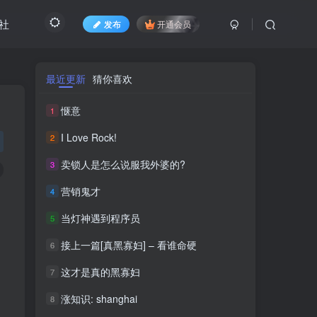
社
发布
开通会员
最近更新
猜你喜欢
惬意
1
I Love Rock!
2
卖锁人是怎么说服我外婆的?
3
营销鬼才
4
当灯神遇到程序员
5
接上一篇[真黑寡妇] – 看谁命硬
6
这才是真的黑寡妇
7
涨知识: shanghai
8