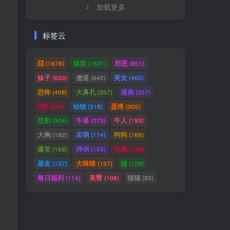
加载更多
标签云
囧
搞笑
邪恶
(1676)
(1631)
(851)
妹子
傻逼
美女
(650)
(642)
(465)
恐怖
大鼻孔
漫画
(408)
(357)
(357)
2货
动物
蛋疼
(324)
(319)
(305)
悲剧
牛逼
牛人
(304)
(273)
(193)
大胸
卖萌
狗狗
(182)
(174)
(169)
爆笑
摔倒
性感
(158)
(153)
(148)
基友
大咪咪
猫
(137)
(137)
(129)
每日福利
美臀
猫猫
(114)
(108)
(93)