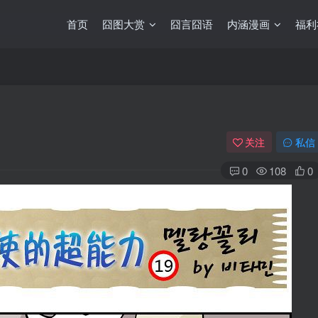
首页
囧图大赏
囧言囧语
内涵漫画
福利
关注
私信
0
108
0