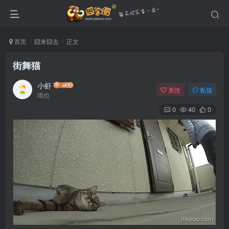
首页
囧来囧去
正文
街舞猫
小虾
关注
私信
哦也
0
40
0