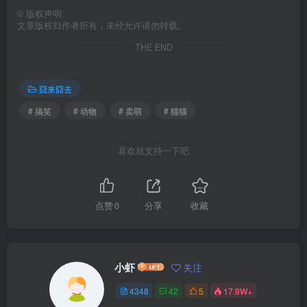
©
版权声明
文章版权归作者所有，未经允许请勿转载。
THE END
囧来囧去
# 搞笑
# 动物
# 卖萌
# 猫猫
喜欢就支持一下吧
点赞
0
分享
收藏
小虾
关注
4348
42
5
17.9W+