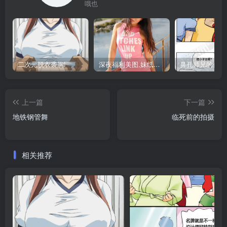
哦也
二次元脱衣袭胸!
深夜福利美图,妹纸来诱惑啦
上一篇
下一篇
地铁钢管舞
临死前的拍摄
相关推荐